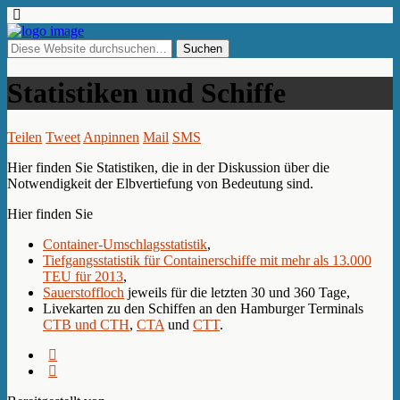
Statistiken und Schiffe
Teilen
Tweet
Anpinnen
Mail
SMS
Hier finden Sie Statistiken, die in der Diskussion über die
Notwendigkeit der Elbvertiefung von Bedeutung sind.
Hier finden Sie
Container-Umschlagsstatistik
,
Tiefgangsstatistik für Containerschiffe mit mehr als 13.000
TEU für 2013
,
Sauerstoffloch
jeweils für die letzten 30 und 360 Tage,
Livekarten zu den Schiffen an den Hamburger Terminals
CTB und CTH
,
CTA
und
CTT
.