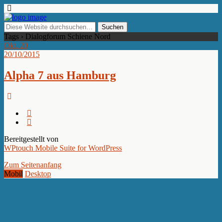
Tags › Dialogforum Schiene Nord
Okt.
20
20/10/2015
Alpha 7 aus Hamburg
Bereitgestellt von
WPtouch Mobile Suite for WordPress
Zum Seitenanfang
Mobil
Desktop